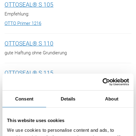
OTTOSEAL® S 105
Empfehlung:
OTTO Primer 1216
OTTOSEAL® S 110
gute Haftung ohne Grundierung
OTTOSEAL® S 115
gute Haftung ohne Grundierung
Consent
Details
About
Empfehlung:
OTTO Cleanprimer 1101
This website uses cookies
OTTOSEAL® S 117
We use cookies to personalise content and ads, to