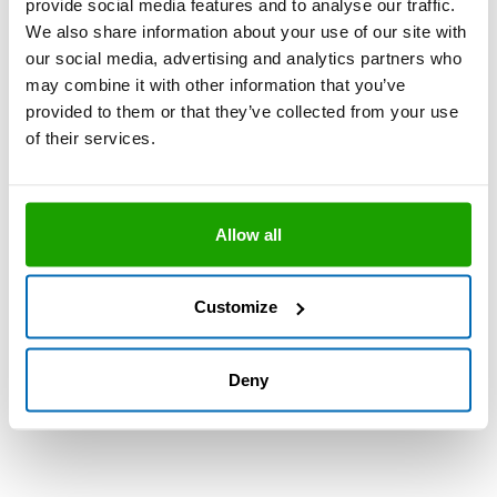
provide social media features and to analyse our traffic.
gute Haftung ohne Grundierung
We also share information about your use of our site with
our social media, advertising and analytics partners who
Empfehlung:
may combine it with other information that you’ve
provided to them or that they’ve collected from your use
OTTO Cleanprimer 1101
of their services.
OTTOSEAL® S 120
gute Haftung ohne Grundierung
Allow all
OTTOSEAL® S 140
Customize
Empfehlung:
OTTO Cleanprimer 1101
Deny
OTTO Primer 1216