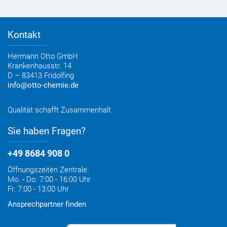
Zertifizierungen
Bestellformular
Farbtafeln
Bestelloptionen
Verbrauchsrechner
Lieferoptionen
Medienportal
Kontakt
Elektronischer Rechnungsversand
Entsorgung & Verpackungsrücknahme
Hermann Otto GmbH
Krankenhausstr. 14
D – 83413 Fridolfing
info@otto-chemie.de
Qualität schafft Zusammenhalt
Sie haben Fragen?
+49 8684 908 0
Öffnungszeiten Zentrale:
Mo. - Do. 7:00 - 16:00 Uhr
Fr. 7:00 - 13:00 Uhr
Ansprechpartner finden