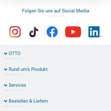
Folgen Sie uns auf Social Media
OTTO
Kontakt zu OTTO
Rund um's Produkt
Bau Newsletter
Industrie Newsletter
Bedarfsorientierte Produktion
Presse
Services
Farbvielfalt
Anfahrt
Individuelle Produktlösungen
OTTO 360° Service-Paket
Anwendungsberatung
Informationen zu Prüfzeichen
Bestellen & Liefern
Jobs
Farbempfehlungen
Referenzen
OTTO App