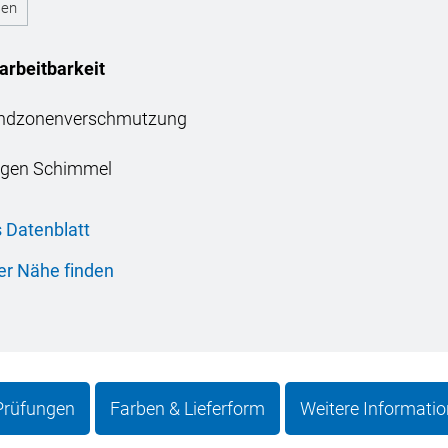
ßen
arbeitbarkeit
andzonenverschmutzung
egen Schimmel
 Datenblatt
er Nähe finden
 Prüfungen
Farben & Lieferform
Weitere Informati