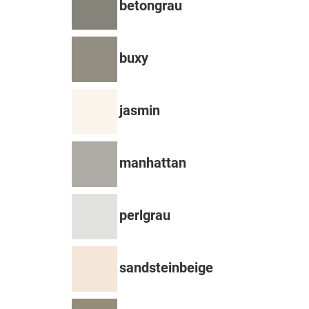
betongrau
buxy
jasmin
manhattan
perlgrau
sandsteinbeige