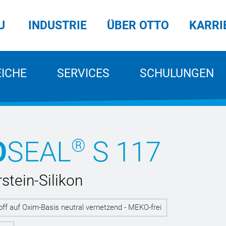
U
INDUSTRIE
ÜBER OTTO
KARRI
EICHE
SERVICES
SCHULUNGEN
®
O
SEAL
S 117
stein-Silikon
toff auf Oxim-Basis neutral vernetzend - MEKO-frei