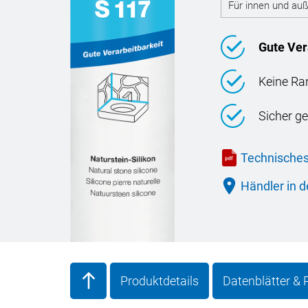
Für innen und au
Gute Ver
Keine R
Sicher g
Technisches
Händler in d
Produktdetails
Datenblätter &