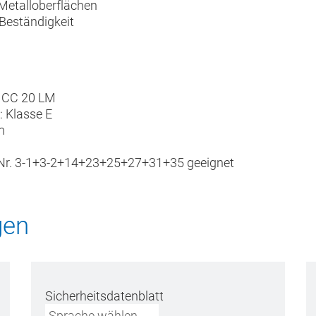
Metalloberflächen
-Beständigkeit
T CC 20 LM
 Klasse E
m
Nr. 3-1+3-2+14+23+25+27+31+35 geeignet
gen
Sicherheitsdatenblatt
Sprache wählen