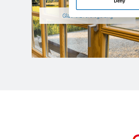
Deny
Glasfalzversiegelung