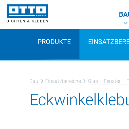
BA
PRODUKTE
EINSATZBER
Bau
Einsatzbereiche
Glas – Fenster – 
Eckwinkelkleb