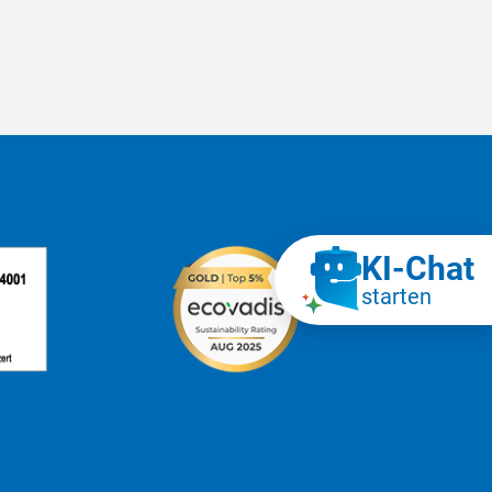
KI‑Chat
starten