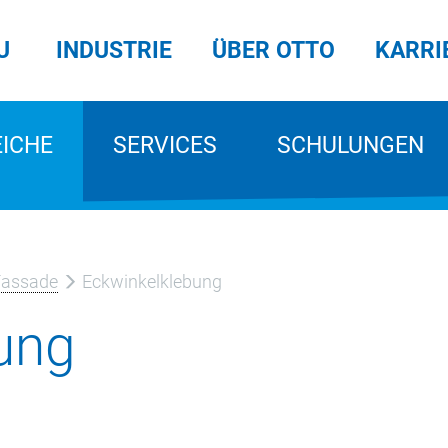
U
INDUSTRIE
ÜBER OTTO
KARRI
EICHE
SERVICES
SCHULUNGEN
Fassade
Eckwinkelklebung
ung