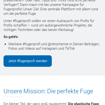
präsentieren? Oder hast Tipps und Tricks rund ums perfekte
Verfugen? Dann mach mit bei unserer Kampagne für
Fugenprofis! Unser Ziel: Eine zentrale Plattform mit allem rund
um die perfekte Fuge.
Unter #fugenprofi wollen wir einen Austausch von Profis für
Profis schaffen
– r
und um außergewöhnliche Projekte, die
richtigen Techniken oder das beste Werkzeug!
So geht's:
Markiere #fugenprofi und @ottochemie in Deinen Beiträgen,
Fotos und Videos auf Instagram und TikTok
Jetzt #fugenprofi werden
Unsere Mission: Die perfekte Fuge
Ein kleiner Teil, der ganz groß rauskommt:
Die elastische Fuge
.