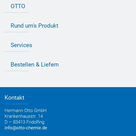
OTTO
Kontakt zu OTTO
Rund um's Produkt
Bau Newsletter
Industrie Newsletter
Bedarfsorientierte Produktion
Presse
Services
Farbvielfalt
Anfahrt
Individuelle Produktlösungen
OTTO 360° Service-Paket
Anwendungsberatung
Informationen zu Prüfzeichen
Bestellen & Liefern
Jobs
Farbempfehlungen
Referenzen
OTTO App
Zertifizierungen
Bestellformular
Farbtafeln
Bestelloptionen
Verbrauchsrechner
Lieferoptionen
Medienportal
Kontakt
Elektronischer Rechnungsversand
Entsorgung & Verpackungsrücknahme
Hermann Otto GmbH
Krankenhausstr. 14
D – 83413 Fridolfing
info@otto-chemie.de