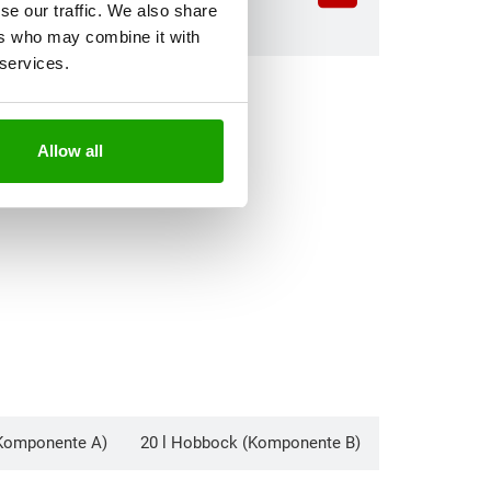
se our traffic. We also share
Fensterklebung
ers who may combine it with
 services.
Allow all
(Komponente A)
20 l Hobbock (Komponente B)