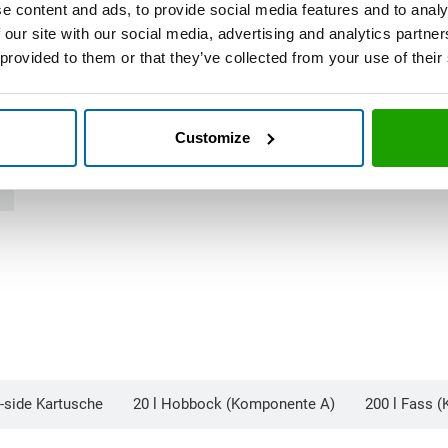
e content and ads, to provide social media features and to analy
Produkten
 our site with our social media, advertising and analytics partn
 provided to them or that they’ve collected from your use of their
Customize
y-side Kartusche
20 l Hobbock (Komponente A)
200 l Fass 