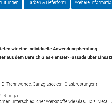
 Prüfungen
Farben & Lieferform
Weitere Informati
bieten wir eine individuelle Anwendungsberatung.
iter aus dem Bereich Glas-Fenster-Fassade über Einsat
. B. Trennwände, Ganzglasecken, Glasbrüstungen)
n
 Klebungen
ten unterschiedlicher Werkstoffe wie Glas, Holz, Metall 