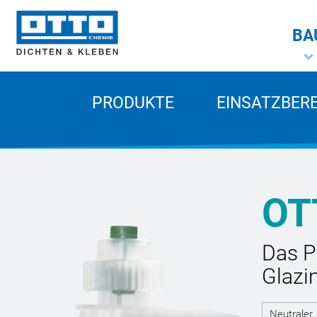
BA
PRODUKTE
EINSATZBER
OT
Das P
Glazi
Neutraler,