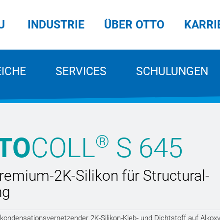
U
INDUSTRIE
ÜBER OTTO
KARRI
EICHE
SERVICES
SCHULUNGEN
®
TO
COLL
S 645
remium-2K-Silikon für Structural-
ng
 kondensationsvernetzender 2K-Silikon-Kleb- und Dichtstoff auf Alkox