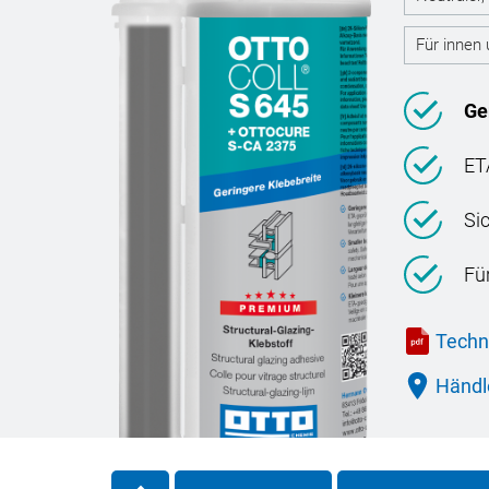
Für innen
Ge
ET
Si
Fü
Techn
Händle