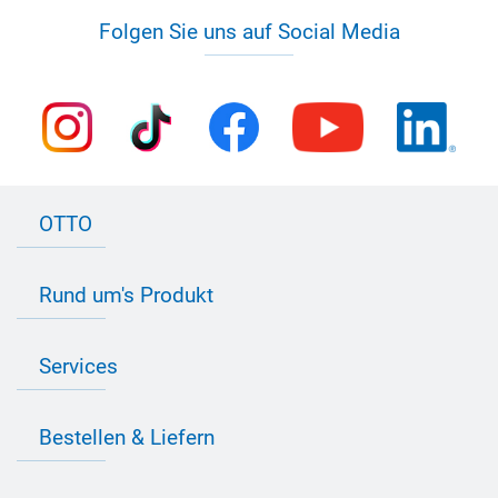
Folgen Sie uns auf Social Media
OTTO
Kontakt zu OTTO
Rund um's Produkt
Bau Newsletter
Industrie Newsletter
Bedarfsorientierte Produktion
Presse
Services
Farbvielfalt
Anfahrt
Individuelle Produktlösungen
OTTO 360° Service-Paket
Anwendungsberatung
Informationen zu Prüfzeichen
Bestellen & Liefern
Jobs
Farbempfehlungen
Referenzen
OTTO App
Zertifizierungen
Bestellformular