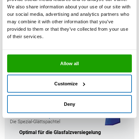
Technisches Datenblatt
We also share information about your use of our site with
our social media, advertising and analytics partners who
may combine it with other information that you’ve
provided to them or that they’ve collected from your use
OTTO Kartuschenschneider
of their services.
Der Kartuschenschneider
Optimal zum sicheren Öffnen der
Kartusche
Allow all
Auch optimal für das Zuschneiden der
Düse
Rostfreie und auswechselbare Klinge
Customize
Technisches Datenblatt
Deny
OTTO Glättspachtel
Die Spezial-Glättspachtel
Optimal für die Glasfalzversiegelung