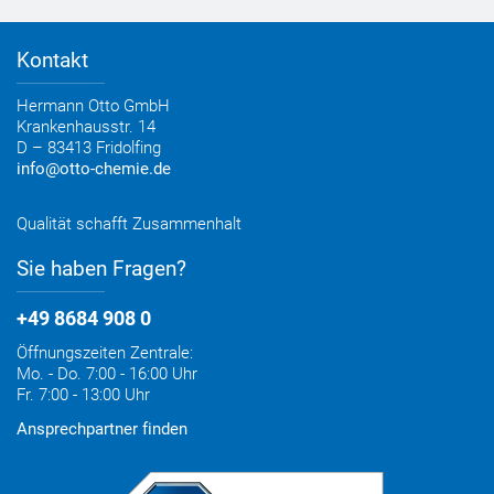
Farbtafeln
Bestelloptionen
Verbrauchsrechner
Lieferoptionen
Medienportal
Kontakt
Elektronischer Rechnungsversand
Entsorgung & Verpackungsrücknahme
Hermann Otto GmbH
Krankenhausstr. 14
D – 83413 Fridolfing
info@otto-chemie.de
Qualität schafft Zusammenhalt
Sie haben Fragen?
+49 8684 908 0
Öffnungszeiten Zentrale:
Mo. - Do. 7:00 - 16:00 Uhr
Fr. 7:00 - 13:00 Uhr
Ansprechpartner finden