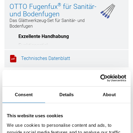
®
OTTO Fugenfux
für Sanitär-
und Bodenfugen
Das Glättwerkzeug-Set für Sanitär- und
Bodenfugen
Exzellente Handhabung
Funktionsstiel
Größen: 6,3 mm, 8,3 mm, 10,0 mm, rund
Technisches Datenblatt
Leicht zu reinigen
OTTO Ersatzklinge für
Kartuschenschneider
Consent
Details
About
This website uses cookies
We use cookies to personalise content and ads, to
provide social media features and to analyse our traffic.