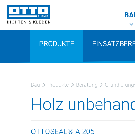
BA
PRODUKTE
EINSATZBER
Bau
Produkte
Beratung
Grundierungs
Holz unbehand
OTTOSEAL® A 205