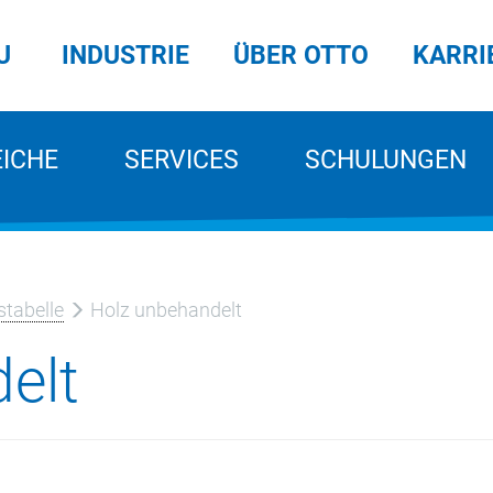
U
INDUSTRIE
ÜBER OTTO
KARRI
EICHE
SERVICES
SCHULUNGEN
tabelle
Holz unbehandelt
elt