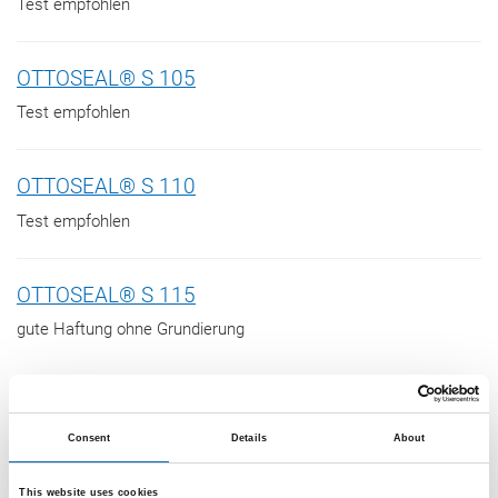
Test empfohlen
OTTOSEAL® S 105
Test empfohlen
OTTOSEAL® S 110
Test empfohlen
OTTOSEAL® S 115
gute Haftung ohne Grundierung
Empfehlung:
OTTO Primer 1216
Consent
Details
About
This website uses cookies