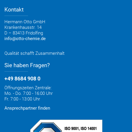
Verbrauchsrechner
Lieferoptionen
Medienportal
Kontakt
Elektronischer Rechnungsversand
Entsorgung & Verpackungsrücknahme
Hermann Otto GmbH
Krankenhausstr. 14
D – 83413 Fridolfing
info@otto-chemie.de
Qualität schafft Zusammenhalt
Sie haben Fragen?
+49 8684 908 0
Öffnungszeiten Zentrale:
Mo. - Do. 7:00 - 16:00 Uhr
Fr. 7:00 - 13:00 Uhr
Ansprechpartner finden