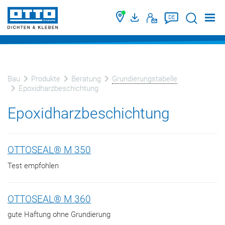
Suche
DE
Bau
Produkte
Beratung
Grundierungstabelle
Epoxidharzbeschichtung
Epoxidharzbeschichtung
OTTOSEAL® M 350
Test empfohlen
OTTOSEAL® M 360
gute Haftung ohne Grundierung