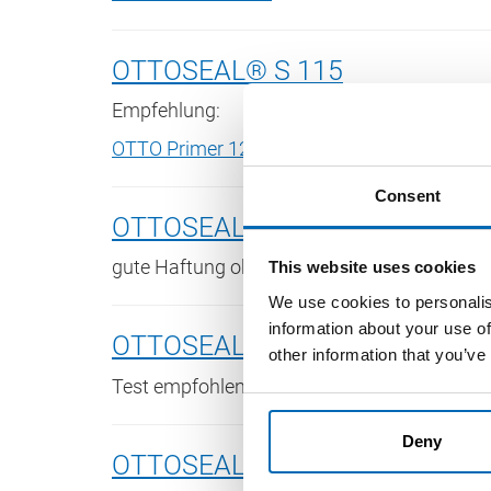
OTTOSEAL® S 115
Empfehlung:
OTTO Primer 1216
Consent
OTTOSEAL® S 117
gute Haftung ohne Grundierung
This website uses cookies
We use cookies to personalis
information about your use of
OTTOSEAL® S 120
other information that you’ve
Test empfohlen
Deny
OTTOSEAL® S 140