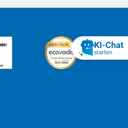
KI‑Chat
starten