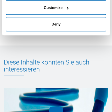
Untergründen
Customize
Exzellente Frühbeanspruchbarkeit
Nicht korrosiv
Technisches Datenblatt
Deny
Diese Inhalte könnten Sie auch
interessieren