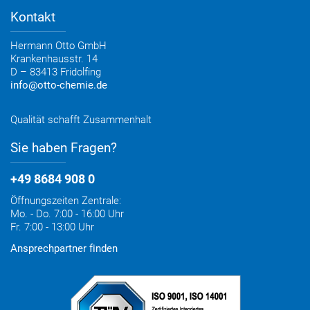
Lieferoptionen
Medienportal
Kontakt
Elektronischer Rechnungsversand
Entsorgung & Verpackungsrücknahme
Hermann Otto GmbH
Krankenhausstr. 14
D – 83413 Fridolfing
info@otto-chemie.de
Qualität schafft Zusammenhalt
Sie haben Fragen?
+49 8684 908 0
Öffnungszeiten Zentrale:
Mo. - Do. 7:00 - 16:00 Uhr
Fr. 7:00 - 13:00 Uhr
Ansprechpartner finden