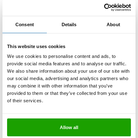
Neutralvernetzende Silikone zur
Consent
Details
About
Vermeidung von Ausblühungen
Ausblühungen können aber auch bereits im Vorab vermieden
This website uses cookies
werden, indem neutralvernetzenden Silikon-Dichtstoffe für die
Verfugung eingesetzt werden. Denn dadurch wird die oben
We use cookies to personalise content and ads, to
beschriebene Neutralisationsreaktion erst gar nicht ausgelöst,
provide social media features and to analyse our traffic.
so dass auch keine Ausblühungen an den Fugen entstehen.
We also share information about your use of our site with
our social media, advertising and analytics partners who
®
OTTOSEAL
Sortiment an neutralvernetzenden
may combine it with other information that you’ve
Silikon-Dichtstoffen
provided to them or that they’ve collected from your use
of their services.
®
OTTOSEAL
S 110
Das Premium-Bau-Silikon
Allow all
Hoch abriebfest
Sehr gute Haftung auf vielen