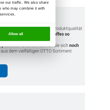
se our traffic. We also share
ers who may combine it with
 services.
 neuen Design
nden nicht nur die höchste Produktqualität
ssenden Dicht- oder Klebstoffes so
Allow all
sem Grund haben wir
optimiert
. Ab sofort können Sie sich
noch
 aus dem vielfältigen OTTO Sortiment
n