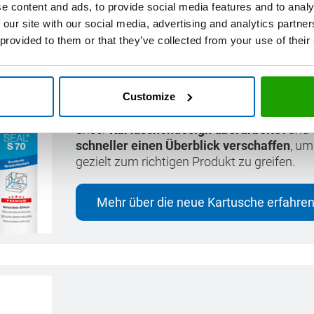
e content and ads, to provide social media features and to analy
 our site with our social media, advertising and analytics partn
 provided to them or that they’ve collected from your use of their
Perfekt dichten und kleben im
Wir bei OTTO sind stets bemüht, unseren Ku
zu bieten, sondern auch die
Auswahl des pa
Customize
einfach wie möglich
zu gestalten. Aus die
unser
Kartuschendesign überarbeitet
und
schneller einen Überblick verschaffen
, um
gezielt zum richtigen Produkt zu greifen.
Mehr über die neue Kartusche erfahre