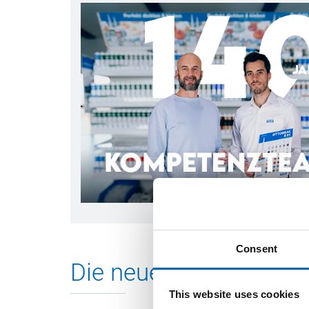
s bei OTTO
hne
r
uen Werk in
wissen –
Consent
Die neue OTTO Kartus
This website uses cookies