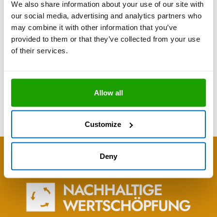
We also share information about your use of our site with
Entwicklung von Kunden-Lösungen für besondere
our social media, advertising and analytics partners who
Aufgabenstellungen mit einer breiten Palette an
Spezialprodukten
may combine it with other information that you’ve
Implementierung von nachhaltigen Entwicklungs- und
provided to them or that they’ve collected from your use
Produktionsprozessen sowie an Produkten
of their services.
mit hohem Nachhaltigkeitsgrad
Hohes Augenmerk auf exzellente Kundenberatung,
um unsere hohe Produktqualität bei der Anwendung durch
die Verarbeiter gewährleisten zu können
OTTO Produkte erfüllen hohen Anforderungen an den
Allow all
Arbeits- und Gesundheitsschutz der Verarbeiter,
Anwender, Händler, sowie an die (Wohn)-Gesundheit der
Gebäudenutzer
Customize
Deny