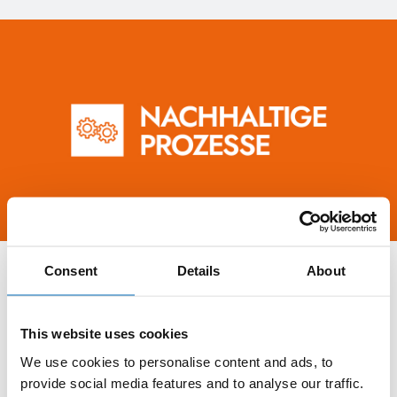
Consent
Details
About
Produkte & Services
Wir generieren Ideen für neue Produkte und entwickeln
innovative Lösungen entsprechend den Anforderungen unserer
This website uses cookies
Märkte. Dabei nutzen wir konsequent den wissenschaftlichen /
We use cookies to personalise content and ads, to
technischen Fortschritt und die Leistungsfähigkeit unserer
Lieferanten.
provide social media features and to analyse our traffic.