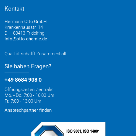
Lieferoptionen
Medienportal
Kontakt
Elektronischer Rechnungsversand
Entsorgung & Verpackungsrücknahme
Hermann Otto GmbH
Krankenhausstr. 14
D – 83413 Fridolfing
info@otto-chemie.de
Qualität schafft Zusammenhalt
Sie haben Fragen?
+49 8684 908 0
Öffnungszeiten Zentrale:
Mo. - Do. 7:00 - 16:00 Uhr
Fr. 7:00 - 13:00 Uhr
Ansprechpartner finden