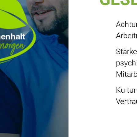
Achtu
Arbei
Stärk
psych
Mitar
Kultur
Vertr