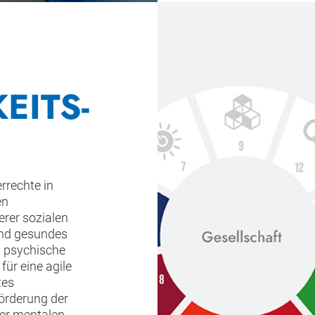
EITS-
rrechte in
en
rer sozialen
und gesundes
d psychische
für eine agile
tes
örderung der
der mentalen