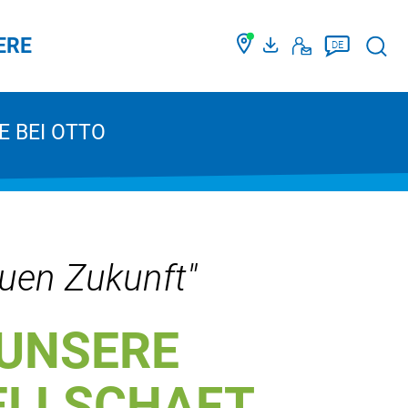
ERE
Such
DE
E BEI OTTO
auen Zukunft"
 UNSERE
ELLSCHAFT