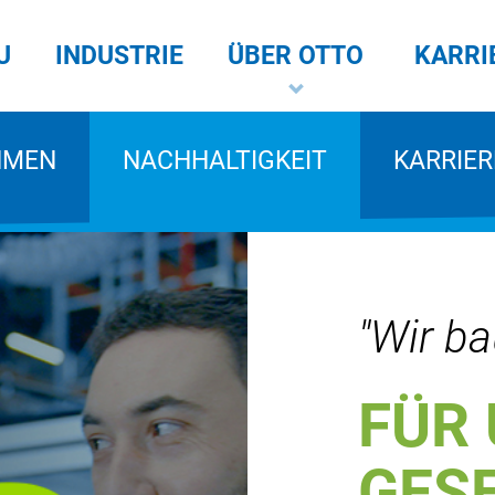
U
INDUSTRIE
ÜBER OTTO
KARRI
HMEN
NACHHALTIGKEIT
KARRIER
"Wir b
FÜR
GES