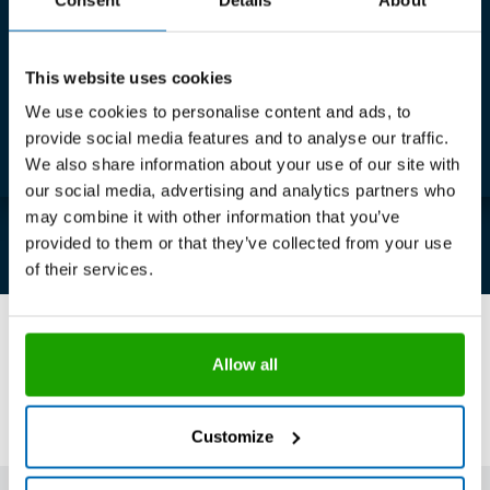
UND WO BEFINDET SICH IHR
This website uses cookies
MEISTERWERK?
KLICKEN SIE HIER UND
We use cookies to personalise content and ads, to
REICHEN SIE IHR MEISTERWERK JETZT
EIN!
provide social media features and to analyse our traffic.
We also share information about your use of our site with
our social media, advertising and analytics partners who
may combine it with other information that you’ve
provided to them or that they’ve collected from your use
of their services.
Folgen Sie uns auf Social Media
Allow all
Customize