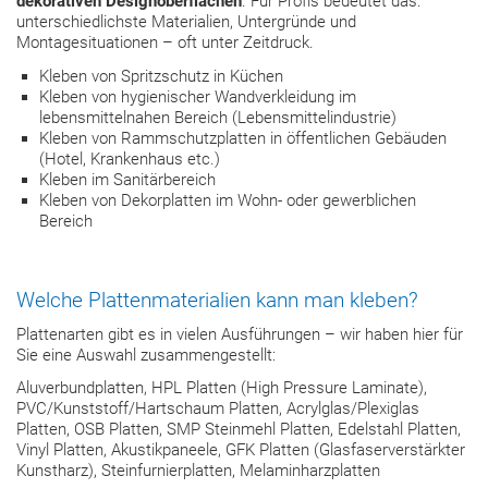
dekorativen Designoberflächen
. Für Profis bedeutet das:
unterschiedlichste Materialien, Untergründe und
Montagesituationen – oft unter Zeitdruck.
Kleben von Spritzschutz in Küchen
Kleben von hygienischer Wandverkleidung im
lebensmittelnahen Bereich (Lebensmittelindustrie)
Kleben von Rammschutzplatten in öffentlichen Gebäuden
(Hotel, Krankenhaus etc.)
Kleben im Sanitärbereich
Kleben von Dekorplatten im Wohn- oder gewerblichen
Bereich
Welche Plattenmaterialien kann man kleben?
Plattenarten gibt es in vielen Ausführungen – wir haben hier für
Sie eine Auswahl zusammengestellt:
Aluverbundplatten, HPL Platten (High Pressure Laminate),
PVC/Kunststoff/Hartschaum Platten, Acrylglas/Plexiglas
Platten, OSB Platten, SMP Steinmehl Platten, Edelstahl Platten,
Vinyl Platten, Akustikpaneele, GFK Platten (Glasfaserverstärkter
Kunstharz), Steinfurnierplatten, Melaminharzplatten