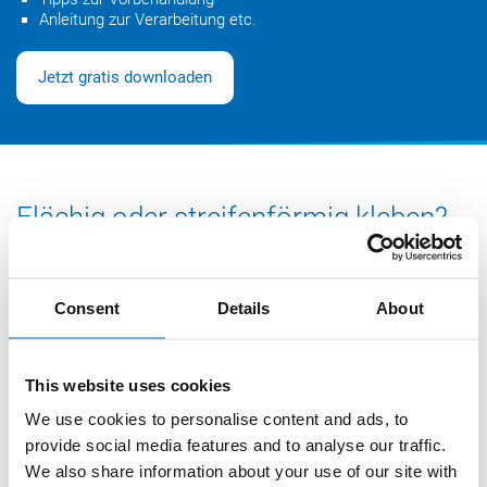
Anleitung zur Verarbeitung etc.
Jetzt gratis downloaden
Flächig oder streifenförmig kleben?
Ob
streifenförmig
oder
flächig aufgetragen
– beide
Klebemethoden eignen sich hervorragend für die Montage von
Consent
Details
About
Wandplatten. Welche Variante Sie wählen, hängt oft vom
Material
, der
Anwendung
und dem
persönlichen
Verarbeitungsstil
ab.
This website uses cookies
We use cookies to personalise content and ads, to
provide social media features and to analyse our traffic.
®
Flächige Klebung mit OTTOCOLL
M
We also share information about your use of our site with
595