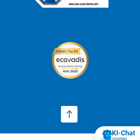
KI‑Chat
starten