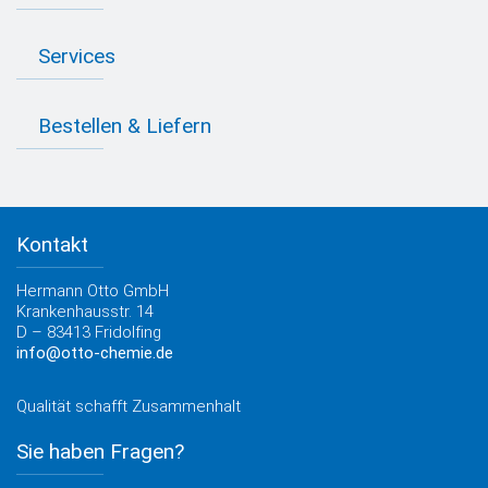
Industrie Newsletter
Bedarfsorientierte Produktion
Presse
Services
Farbvielfalt
Anfahrt
Individuelle Produktlösungen
OTTO 360° Service-Paket
Anwendungsberatung
Informationen zu Prüfzeichen
Bestellen & Liefern
Jobs
Farbempfehlungen
Referenzen
OTTO App
Zertifizierungen
Bestellformular
Farbtafeln
Bestelloptionen
Verbrauchsrechner
Lieferoptionen
Medienportal
Kontakt
Elektronischer Rechnungsversand
Entsorgung & Verpackungsrücknahme
Hermann Otto GmbH
Krankenhausstr. 14
D – 83413 Fridolfing
info@otto-chemie.de
Qualität schafft Zusammenhalt
Sie haben Fragen?