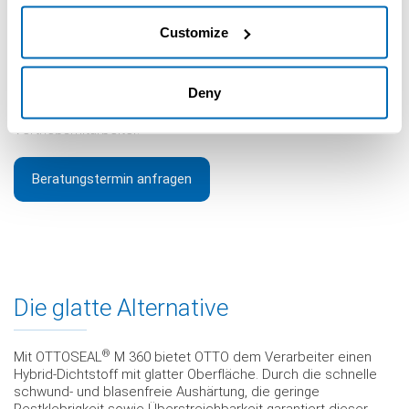
Customize
Deny
Interessiert? Dann melden Sie sich jetzt und vereinbaren Sie
einen zeitnahen Beratungstermin mit Ihrem zuständigen
Vertriebsmitarbeiter.
Beratungstermin anfragen
Die glatte Alternative
®
Mit OTTOSEAL
M 360 bietet OTTO dem Verarbeiter einen
Hybrid-Dichtstoff mit glatter Oberfläche. Durch die schnelle
schwund- und blasenfreie Aushärtung, die geringe
Restklebrigkeit sowie Überstreichbarkeit garantiert dieser