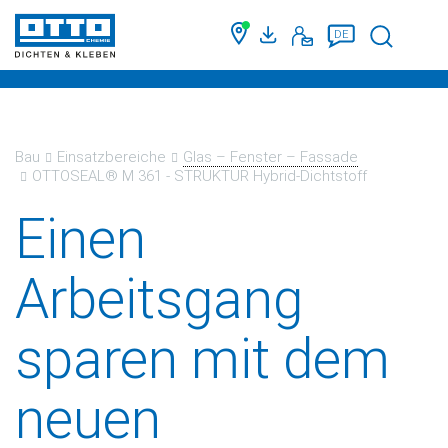
Suche
DE
Bau
Einsatzbereiche
Glas – Fenster – Fassade
OTTOSEAL® M 361 - STRUKTUR Hybrid-Dichtstoff
Einen
Arbeitsgang
sparen mit dem
neuen