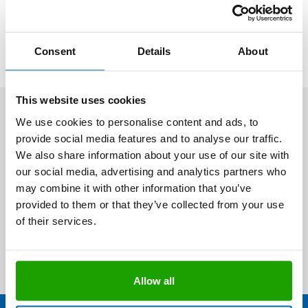
Consent
Details
About
This website uses cookies
OTTO
We use cookies to personalise content and ads, to
provide social media features and to analyse our traffic.
Kontakt zu OTTO
Rund um's Produkt
We also share information about your use of our site with
Bau Newsletter
our social media, advertising and analytics partners who
Industrie Newsletter
Bedarfsorientierte Produktion
may combine it with other information that you’ve
Presse
Services
Farbvielfalt
provided to them or that they’ve collected from your use
Anfahrt
Individuelle Produktlösungen
of their services.
OTTO 360° Service-Paket
Anwendungsberatung
Informationen zu Prüfzeichen
Bestellen & Liefern
Jobs
Farbempfehlungen
Referenzen
OTTO App
Zertifizierungen
Bestellformular
Allow all
Farbtafeln
Bestelloptionen
Verbrauchsrechner