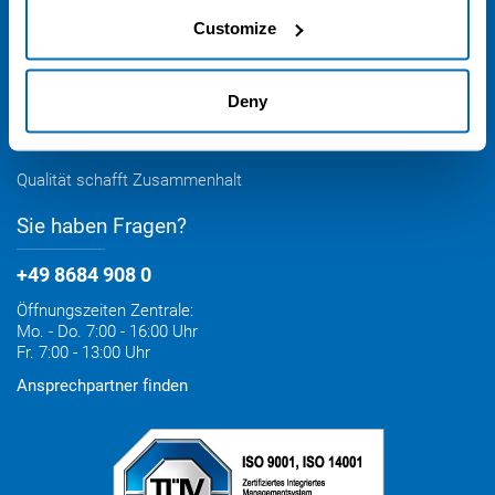
Lieferoptionen
Medienportal
Kontakt
Elektronischer Rechnungsversand
Customize
Entsorgung & Verpackungsrücknahme
Hermann Otto GmbH
Krankenhausstr. 14
Deny
D – 83413 Fridolfing
info@otto-chemie.de
Qualität schafft Zusammenhalt
Sie haben Fragen?
+49 8684 908 0
Öffnungszeiten Zentrale:
Mo. - Do. 7:00 - 16:00 Uhr
Fr. 7:00 - 13:00 Uhr
Ansprechpartner finden