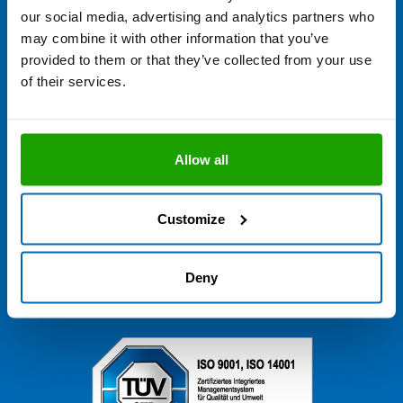
Kontakt
Elektronischer Rechnungsversand
our social media, advertising and analytics partners who
Entsorgung & Verpackungsrücknahme
may combine it with other information that you’ve
Hermann Otto GmbH
Krankenhausstr. 14
provided to them or that they’ve collected from your use
D – 83413 Fridolfing
of their services.
info@otto-chemie.de
Qualität schafft Zusammenhalt
Allow all
Sie haben Fragen?
+49 8684 908 0
Customize
Öffnungszeiten Zentrale:
Mo. - Do. 7:00 - 16:00 Uhr
Fr. 7:00 - 13:00 Uhr
Deny
Ansprechpartner finden