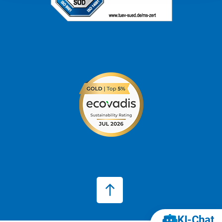
KI‑Chat