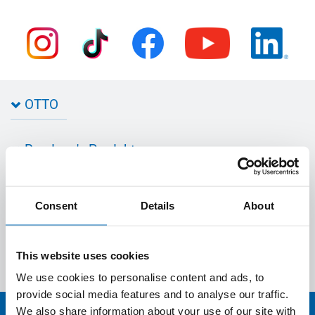
OTTO
Kontakt zu OTTO
Rund um's Produkt
Bau Newsletter
Industrie Newsletter
Bedarfsorientierte Produktion
Presse
Services
Farbvielfalt
Anfahrt
Consent
Details
About
Individuelle Produktlösungen
OTTO 360° Service-Paket
Anwendungsberatung
Informationen zu Prüfzeichen
Bestellen & Liefern
Jobs
Farbempfehlungen
Referenzen
This website uses cookies
OTTO App
Zertifizierungen
Bestellformular
We use cookies to personalise content and ads, to
Farbtafeln
Bestelloptionen
provide social media features and to analyse our traffic.
Verbrauchsrechner
Lieferoptionen
We also share information about your use of our site with
Medienportal