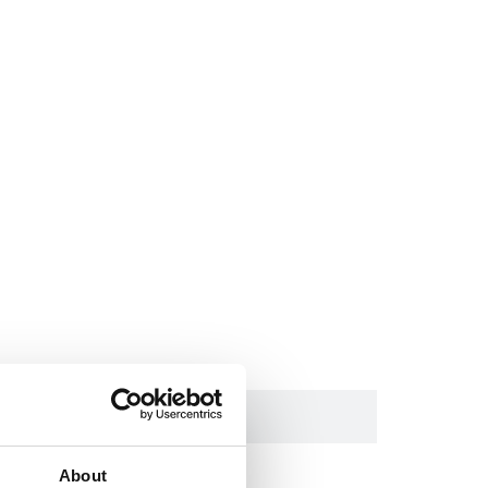
Bestellcode
FIXBA
About