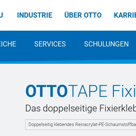
U
INDUSTRIE
ÜBER OTTO
KARRI
EICHE
SERVICES
SCHULUNGEN
OTTO
TAPE Fix
Das doppelseitige Fixierkl
Doppelseitig klebendes Reinacrylat-PE-Schaumstoffb