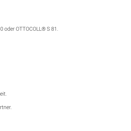
580 oder OTTOCOLL® S 81.
it.
tner.