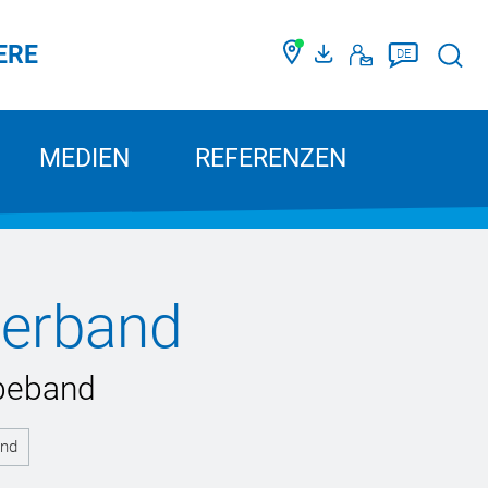
ERE
Such
DE
MEDIEN
REFERENZEN
ierband
ebeband
and