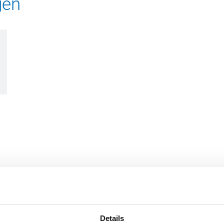
gen
(BE)
Verpackungseinheit (VPE)
25 m
10 Rollen à 25 m
Details