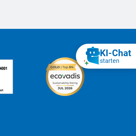
KI‑Chat
starten