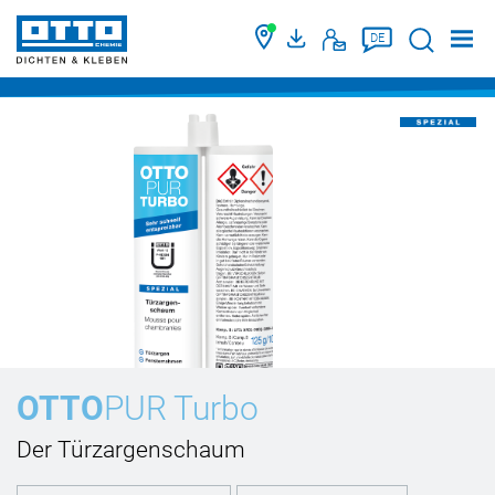
Suche
DE
OTTO
PUR Turbo
Der Türzargenschaum