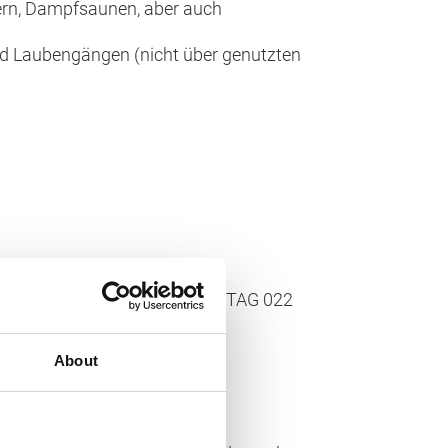
rn, Dampfsaunen, aber auch
nd Laubengängen (nicht über genutzten
liesen und Platten und nach ETAG 022
About
IN 18534
erkblatt