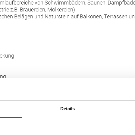
umlaufbereiche von Schwimmbädern, Saunen, Dampfbäde
trie z.B. Brauereien, Molkereien)
schen Belägen und Naturstein auf Balkonen, Terrassen u
ückung
ung
pfbremsend
er Prüfgrundsätze nach AbP Abdichtung im Verbund mit F
l entflammbar" nach DIN 4102-1
Details
W0-I, W1-I, W2-I und W3-I für die Rissklasse R1-I nach D
ungsklassen A und C nach AbP und A0 und B0 nach ZDB-M