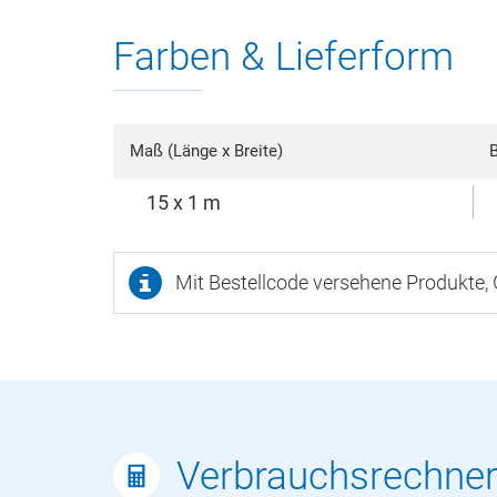
Farben & Lieferform
Maß (Länge x Breite)
B
15 x 1 m
Mit Bestellcode versehene Produkte,
Verbrauchsrechne