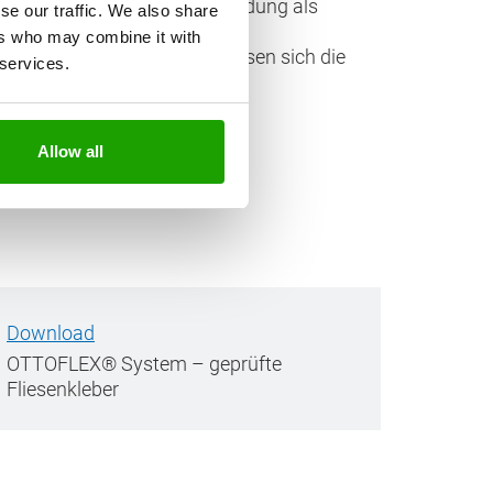
nd Plattenbelägen zur Verwendung als
se our traffic. We also share
ers who may combine it with
en Anwendungsbereichen, lassen sich die
 services.
.
Allow all
Download
OTTOFLEX® System – geprüfte
Fliesenkleber