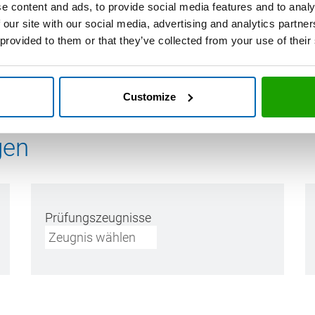
is - Bahnenförmige Abdichtung im Verbund mit Fliesen u
e content and ads, to provide social media features and to analy
 our site with our social media, advertising and analytics partn
g eines AbP`s nach PG-AIV-B und den daraus resultierend
 provided to them or that they’ve collected from your use of their
er ÖNORM B 3407 zuordnen - W1, W2, W3, W4, W5 und W6
m
Customize
gen
Prüfungszeugnisse
Zeugnis wählen