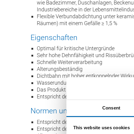
wie Badezimmer, Duschanlagen, Becken
Industriebereiche in der Lebensmittelindus
Flexible Verbundabdichtung unter kerami
Räumen) mit einem Gefälle ≥ 1,5 %
Eigenschaften
Optimal für kritische Untergründe
Sehr hohe Dehnfähigkeit und Rissüberbr
Schnelle Weiterverarbeitung
Alterungsbeständig
Dichtbahn mit hoher entkoppelnder Wirk
Wasserundurchlässig sowie wasserdam
Das Produkt ist alkalibeständig gemäß d
Entspricht der Baustoffklasse B2 "norma
Consent
Normen und Prüfungen
Entspricht den Wassereinwirkungsklassen 
This website uses cookies
Entspricht den Feuchtigkeitsbeanspruch