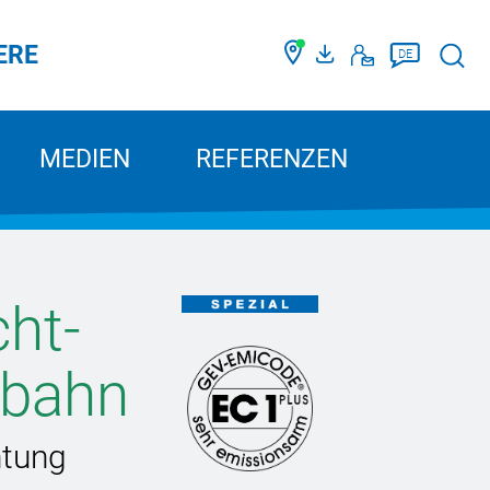
ERE
Such
DE
MEDIEN
REFERENZEN
ht-
sbahn
htung