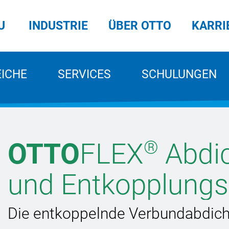
U
INDUSTRIE
ÜBER OTTO
KARRI
EICHE
SERVICES
SCHULUNGEN
®
OTTO
FLEX
Abdic
und Entkopplung
Die entkoppelnde Verbundabdic