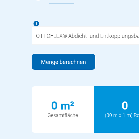
Menge berechnen
0 m²
0
Gesamtfläche
(
30
m x 1 m) Ro