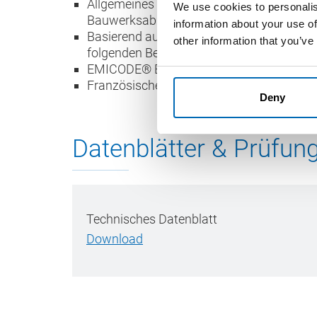
Allgemeines bauaufsichtliches Prüfzeugn
We use cookies to personalis
Bauwerksabdichtung
information about your use of
Basierend auf den Prüfungen zur Erteilun
other information that you’ve
folgenden Beanspruchungsklassen aus d
EMICODE® EC 1 Plus - sehr emissionsar
Französische VOC-Emissionsklasse A+
Deny
Datenblätter & Prüfun
Technisches Datenblatt
Download