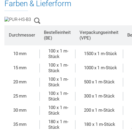
Farben & Lieferform
Bestelleinheit
Verpackungseinheit
Durchmesser
Be
(BE)
(VPE)
100 x 1 m-
10 mm
1500 x 1 m-Stück
Stück
100 x 1 m-
15 mm
1000 x 1 m-Stück
Stück
100 x 1 m-
20 mm
500 x 1 m-Stück
Stück
100 x 1 m-
25 mm
300 x 1 m-Stück
Stück
100 x 1 m-
30 mm
200 x 1 m-Stück
Stück
180 x 1 m-
35 mm
180 x 1 m-Stück
Stück