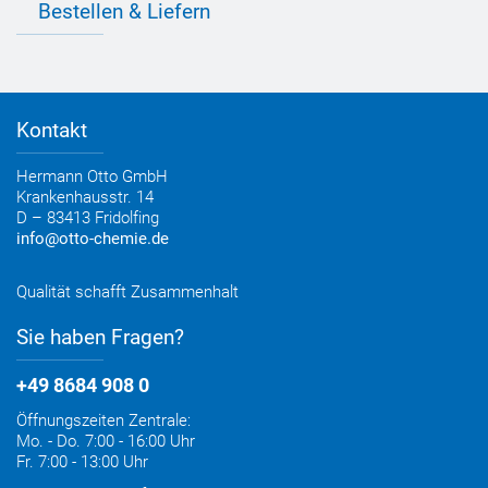
Informationen zu Prüfzeichen
Bestellen & Liefern
Jobs
Farbempfehlungen
Referenzen
OTTO App
Zertifizierungen
Bestellformular
Farbtafeln
Bestelloptionen
Verbrauchsrechner
Lieferoptionen
Medienportal
Kontakt
Elektronischer Rechnungsversand
Entsorgung & Verpackungsrücknahme
Hermann Otto GmbH
Krankenhausstr. 14
D – 83413 Fridolfing
info@otto-chemie.de
Qualität schafft Zusammenhalt
Sie haben Fragen?
+49 8684 908 0
Öffnungszeiten Zentrale:
Mo. - Do. 7:00 - 16:00 Uhr
Fr. 7:00 - 13:00 Uhr