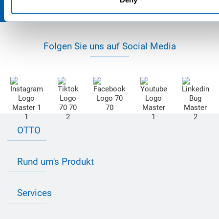
Folgen Sie uns auf Social Media
OTTO
Kontakt zu OTTO
Rund um's Produkt
Bau Newsletter
Industrie Newsletter
Bedarfsorientierte Produktion
Presse
Services
Farbvielfalt
Anfahrt
Individuelle Produktlösungen
OTTO 360° Service-Paket
Anwendungsberatung