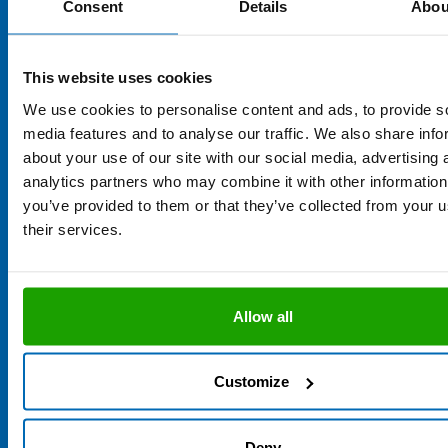
Consent
Details
Abou
This website uses cookies
We use cookies to personalise content and ads, to provide s
media features and to analyse our traffic. We also share info
Sie haben eine Frage zu unseren
about your use of our site with our social media, advertising 
analytics partners who may combine it with other information
Bändern / Rundschnüren?
you’ve provided to them or that they’ve collected from your u
their services.
Unsere Anwendungsberatung ist Mo. - Do. von 7.00 bis 16.00
Uhr und Fr. von 7.00 bis 13.00 Uhr erreichbar und freut sich über
Ihre Anfrage.
Allow all
+49 8684 908 4300
technik@otto-chemie.de
Customize
Frage stellen
Deny