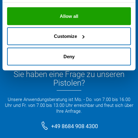
Allow all
Customize
Deny
Sie haben eine Frage zu unseren
Pistolen?
Unsere Anwendungsberatung ist Mo. - Do. von 7.00 bis 16.00
Uhr und Fr. von 7.00 bis 13.00 Uhr erreichbar und freut sich über
Ihre Anfrage.
+49 8684 908 4300