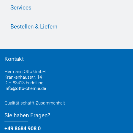
Bedarfsorientierte Produktion
Presse
Services
Farbvielfalt
Anfahrt
Individuelle Produktlösungen
OTTO 360° Service-Paket
Anwendungsberatung
Informationen zu Prüfzeichen
Bestellen & Liefern
Jobs
Farbempfehlungen
Referenzen
OTTO App
Zertifizierungen
Bestellformular
Farbtafeln
Bestelloptionen
Verbrauchsrechner
Lieferoptionen
Medienportal
Kontakt
Elektronischer Rechnungsversand
Entsorgung & Verpackungsrücknahme
Hermann Otto GmbH
Krankenhausstr. 14
D – 83413 Fridolfing
info@otto-chemie.de
Qualität schafft Zusammenhalt
Sie haben Fragen?
+49 8684 908 0