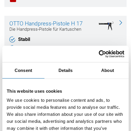
OTTO Handpress-Pistole H 17
Die Handpress-Pistole für Kartuschen
Stabil
Drehbare Schale
Korrosionsgeschützt und langlebig
Übersetzungsverhältnis: 17:1
Consent
Details
About
Technisches Datenblatt
This website uses cookies
We use cookies to personalise content and ads, to
OTTO Kartuschenschneider
Der Kartuschenschneider
provide social media features and to analyse our traffic.
We also share information about your use of our site with
Optimal zum sicheren Öffnen der
our social media, advertising and analytics partners who
Kartusche
may combine it with other information that you’ve