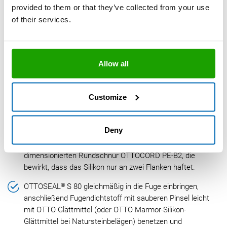
Auch optimal für das Zuschneiden der
provided to them or that they’ve collected from your use
Düse
of their services.
Rostfreie und auswechselbare Klinge
Technisches Datenblatt
Allow all
Arbeitsschritte:
Customize
Zuerst reinigen Sie die Fuge gründlich mit OTTO Cleaner T.
Deny
Hinterfüllen Sie den Hohlraum mit der passend
dimensionierten Rundschnur OTTOCORD PE-B2, die
bewirkt, dass das Silikon nur an zwei Flanken haftet.
®
OTTOSEAL
S 80 gleichmäßig in die Fuge einbringen,
anschließend Fugendichtstoff mit sauberen Pinsel leicht
mit OTTO Glättmittel (oder OTTO Marmor-Silikon-
Glättmittel bei Natursteinbelägen) benetzen und