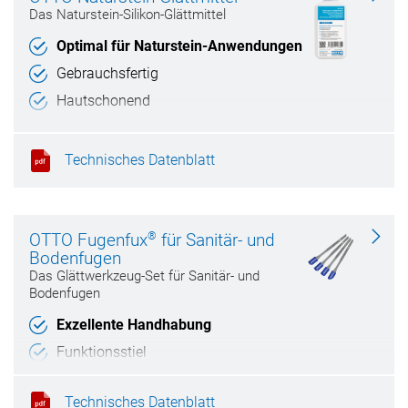
Das Naturstein-Silikon-Glättmittel
Optimal für Naturstein-Anwendungen
Gebrauchsfertig
Hautschonend
Technisches Datenblatt
®
OTTO Fugenfux
für Sanitär- und
Bodenfugen
Das Glättwerkzeug-Set für Sanitär- und
Bodenfugen
Exzellente Handhabung
Funktionsstiel
Größen: 6,3 mm, 8,3 mm, 10,0 mm, rund
Technisches Datenblatt
Leicht zu reinigen