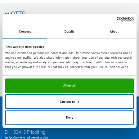
OTTO
Kontakt zu OTTO
Consent
Details
About
Rund um's Produkt
Bau Newsletter
Industrie Newsletter
This website uses cookies
Bedarfsorientierte Produktion
Presse
Services
We use cookies to personalise content and ads, to provide social media features and to
Farbvielfalt
Anfahrt
analyse our traffic. We also share information about your use of our site with our social
Individuelle Produktlösungen
media, advertising and analytics partners who may combine it with other information
OTTO 360° Service-Paket
Anwendungsberatung
that you’ve provided to them or that they’ve collected from your use of their services.
Informationen zu Prüfzeichen
Bestellen & Liefern
Jobs
Farbempfehlungen
Referenzen
OTTO App
Allow all
Zertifizierungen
Bestellformular
Farbtafeln
Bestelloptionen
Verbrauchsrechner
Lieferoptionen
Customize
Medienportal
Kontakt
Elektronischer Rechnungsversand
Entsorgung & Verpackungsrücknahme
Deny
Hermann Otto GmbH
Krankenhausstr. 14
D – 83413 Fridolfing
info@otto-chemie.de