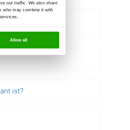
se our traffic. We also share
ers who may combine it with
 services.
OTTO? (Sachlicher
Allow all
ant ist?