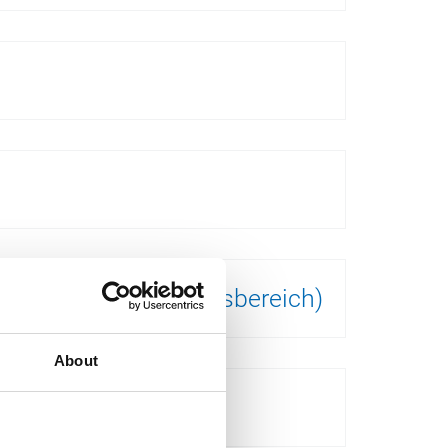
önlicher Anwendungsbereich)
About
chützt?