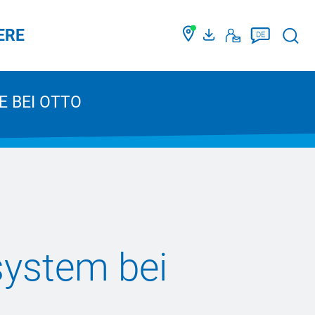
ERE
Such
DE
E BEI OTTO
ystem bei