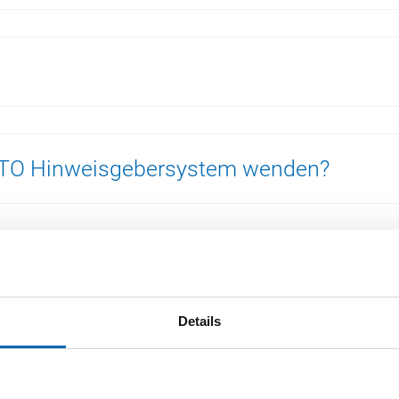
TTO Hinweisgebersystem wenden?
eber nach dem HinSchG geschützt? (pers
Details
isgeber durch OTTO vor Repressalien ges