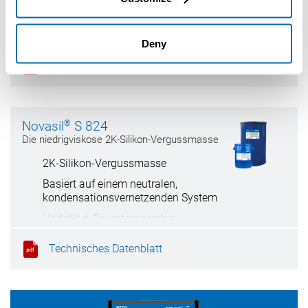
Schnelle Aushärtung
Spannungsrisse
Sehr gute Fließfähigkeit
Elektrisch nicht leitend
Deny
Nicht korrosiv
Technisches Datenblatt
®
Novasil
S 824
Die niedrigviskose 2K-Silikon-Vergussmasse
2K-Silikon-Vergussmasse
Basiert auf einem neutralen,
kondensationsvernetzenden System
Härtet bei Raumtemperatur
Setzt während der Aushärtung Alkohol
Technisches Datenblatt
als Spaltprodukt frei
Nicht korrosiv
Sehr gute Fließfähigkeit