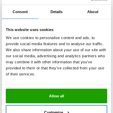
Technisches Datenblatt
Sehr gute Fließfähigkeit
Härtet bei Raumtemperatur
Consent
Details
About
Setzt während der Aushärtung Alkohol
als Spaltprodukt frei
®
Novasil
S 800
This website uses cookies
Das Silikon für die elastische Klebung und
Abdichtung von Kunststoffen
We use cookies to personalise content and ads, to
Neutral vernetzender 1K-Silikon-Kleb-
provide social media features and to analyse our traffic.
und Dichtstoff auf Alkoxy-Basis
We also share information about your use of our site with
our social media, advertising and analytics partners who
Sehr gute Witterungs-, Alterungs- und
UV-Beständigkeit
may combine it with other information that you’ve
provided to them or that they’ve collected from your use
Sehr gute Eigenhaftung auf
Technisches Datenblatt
Kunststoffen
of their services.
Hohe Klebkraft
Nicht korrosiv
®
Novasil
S 822
Allow all
Geruchsarm
Die Premium 2K-Silikon-Vergussmasse
Verursacht an nicht vorgespanntem
2K-Silikon-Vergussmasse
Acrylglas und Polycarbonat keine
Customize