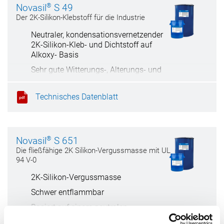
®
Novasil
S 49
Der 2K-Silikon-Klebstoff für die Industrie
Neutraler, kondensationsvernetzender
2K-Silikon-Kleb- und Dichtstoff auf
Alkoxy- Basis
Sehr gute Witterungs-, Alterungs- und
UV-Beständigkeit
Sehr gute primerlose Haftung auf
Technisches Datenblatt
zahlreichen Untergründen — auch bei
Wasserbelastung
Reduzierte Zykluszeiten – aufgrund der
®
Novasil
schnellen Aushärtung können geklebte
S 651
Teile extrem schnell weiterverarbeitet
Die fließfähige 2K Silikon-Vergussmasse mit UL
werden
94 V-0
Sehr gute Temperaturbeständigkeit
2K-Silikon-Vergussmasse
Hohe Klebfestigkeit
Schwer entflammbar
Nicht korrosiv
Basiert auf einem neutralen,
kondensationsvernetzenden System
Geruchsarm