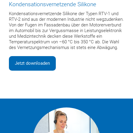
Kondensationsvernetzende Silikone
Kondensationsvernetzende Silikone der Typen RTV-1 und
RTV-2 sind aus der modernen Industrie nicht wegzudenken.
Von der Fugen im Fassadenbau über den Motorenverbund
im Automobil bis zur Vergussmasse in Leistungselektronik
und Medizintechnik decken diese Werkstoffe ein
Temperaturspektrum von –60 °C bis 350 °C ab. Die Wahl
des Vernetzungsmechanismus ist stets eine Abwägung.
Jetzt downloaden