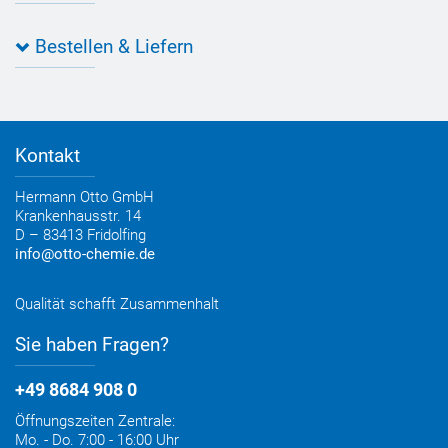
Individuelle Produktlösungen
OTTO 360° Service-Paket
Anwendungsberatung
Informationen zu Prüfzeichen
Bestellen & Liefern
Jobs
Farbempfehlungen
Referenzen
OTTO App
Zertifizierungen
Bestellformular
Farbtafeln
Bestelloptionen
Verbrauchsrechner
Lieferoptionen
Medienportal
Kontakt
Elektronischer Rechnungsversand
Entsorgung & Verpackungsrücknahme
Hermann Otto GmbH
Krankenhausstr. 14
D – 83413 Fridolfing
info@otto-chemie.de
Qualität schafft Zusammenhalt
Sie haben Fragen?
+49 8684 908 0
Öffnungszeiten Zentrale:
Mo. - Do. 7:00 - 16:00 Uhr