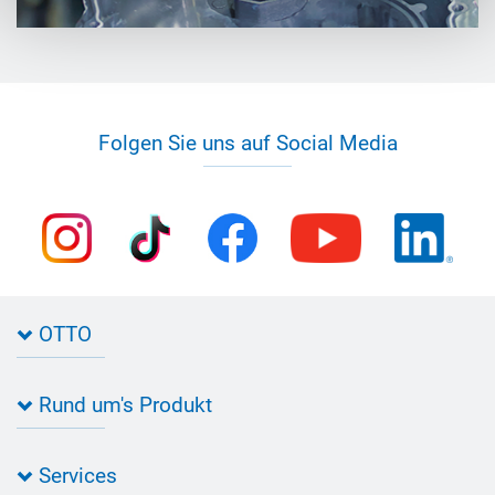
Folgen Sie uns auf Social Media
OTTO
Kontakt zu OTTO
Rund um's Produkt
Bau Newsletter
Industrie Newsletter
Bedarfsorientierte Produktion
Presse
Services
Farbvielfalt
Anfahrt