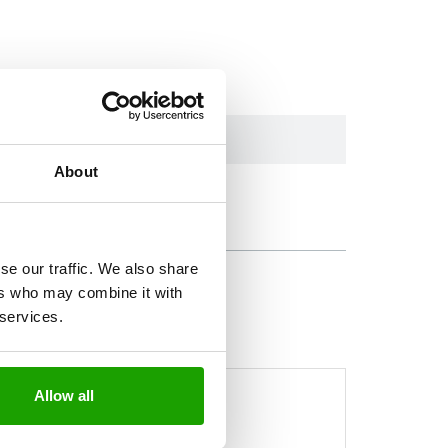
tusche
About
4-C04
se our traffic. We also share
ers who may combine it with
 services.
 der Produkte abweichen.
Allow all
 ab Lager verfügbar.