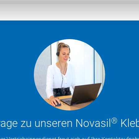
®
rage zu unseren Novasil
Kleb