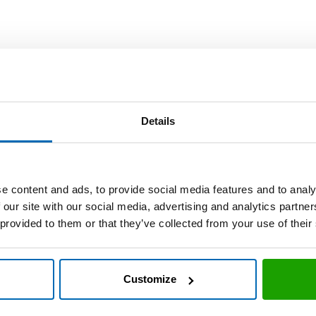
310 ml Kar
Details
M376-0
e content and ads, to provide social media features and to analy
20
 our site with our social media, advertising and analytics partn
1200
 provided to them or that they’ve collected from your use of their
 können die abgebildeten Farben von den Originalfarben
Customize
 Gebinde und/oder Farben sind in handelsüblichen Mengen