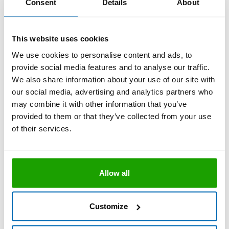
Consent
Details
About
grau
M373-04-C02
This website uses cookies
schwarz
M373-04-C04
We use cookies to personalise content and ads, to
provide social media features and to analyse our traffic.
We also share information about your use of our site with
weiß
our social media, advertising and analytics partners who
M373-04-C01
may combine it with other information that you’ve
provided to them or that they’ve collected from your use
Stück pro Verpackungseinheit
20
of their services.
Stück pro Palette
1200
Allow all
Weitere Lieferformen auf Anfrage
Aus darstellungstechnischen Gründen können die
Customize
abgebildeten Farben von den Originalfarben der
Produkte abweichen.