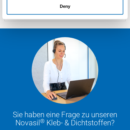
Mit Bestellcode versehene Produkte, Gebinde
Deny
und/oder Farben sind in handelsüblichen Mengen ab
Lager verfügbar.
Sie haben eine Frage zu unseren
®
Novasil
Kleb- & Dichtstoffen?