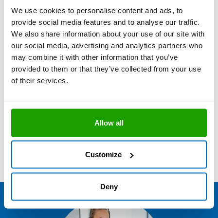
transparent
S802-04-C00
We use cookies to personalise content and ads, to
provide social media features and to analyse our traffic.
We also share information about your use of our site with
Stück pro Verpackungseinheit
20
our social media, advertising and analytics partners who
Stück pro Palette
1200
may combine it with other information that you’ve
provided to them or that they’ve collected from your use
of their services.
Weitere Gebinde und Farben auf Anfrage
Aus darstellungstechnischen Gründen können die
abgebildeten Farben von den Originalfarben der
Allow all
Produkte abweichen.
Mit Bestellcode versehene Produkte, Gebinde
und/oder Farben sind in handelsüblichen Mengen ab
Customize
Lager verfügbar.
Deny