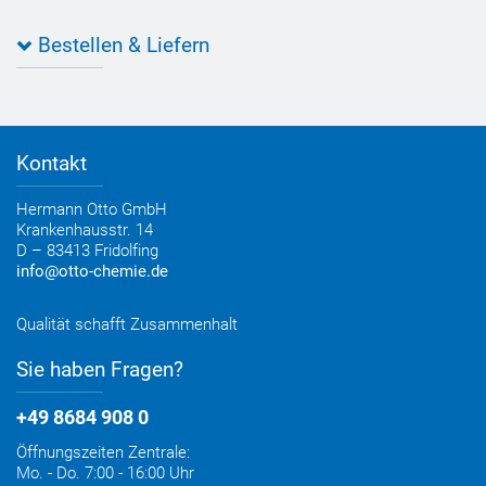
Individuelle Produktlösungen
OTTO 360° Service-Paket
Anwendungsberatung
Informationen zu Prüfzeichen
Bestellen & Liefern
Jobs
Farbempfehlungen
Referenzen
OTTO App
Zertifizierungen
Bestellformular
Farbtafeln
Bestelloptionen
Verbrauchsrechner
Lieferoptionen
Medienportal
Kontakt
Elektronischer Rechnungsversand
Entsorgung & Verpackungsrücknahme
Hermann Otto GmbH
Krankenhausstr. 14
D – 83413 Fridolfing
info@otto-chemie.de
Qualität schafft Zusammenhalt
Sie haben Fragen?
+49 8684 908 0
Öffnungszeiten Zentrale:
Mo. - Do. 7:00 - 16:00 Uhr