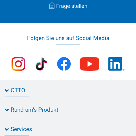
Frage stellen
Folgen Sie uns auf Social Media
OTTO
Kontakt zu OTTO
Rund um's Produkt
Bau Newsletter
Industrie Newsletter
Bedarfsorientierte Produktion
Presse
Services
Farbvielfalt
Anfahrt