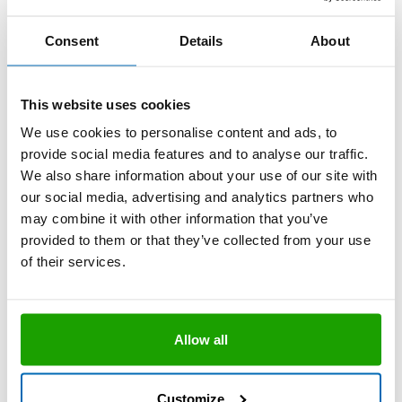
Consent
Details
About
Farben & Lieferform
This website uses cookies
We use cookies to personalise content and ads, to
provide social media features and to analyse our traffic.
We also share information about your use of our site with
Gebinde und Farben auf Anfrage
our social media, advertising and analytics partners who
Mit Bestellcode versehene Produkte, Gebinde
may combine it with other information that you’ve
und/oder Farben sind in handelsüblichen Mengen ab
provided to them or that they’ve collected from your use
Lager verfügbar.
of their services.
Folgen Sie uns auf Social Media
Allow all
Customize