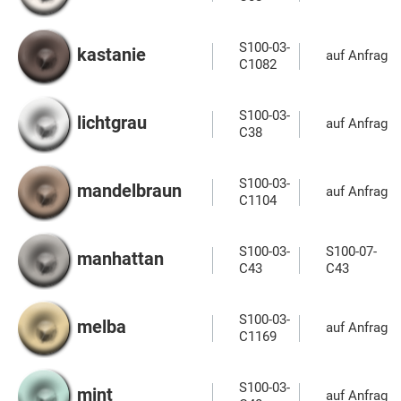
S100-03-
kastanie
auf Anfrage
C1082
S100-03-
lichtgrau
auf Anfrage
C38
S100-03-
mandelbraun
auf Anfrage
C1104
S100-03-
S100-07-
manhattan
C43
C43
S100-03-
melba
auf Anfrage
C1169
S100-03-
mint
auf Anfrage