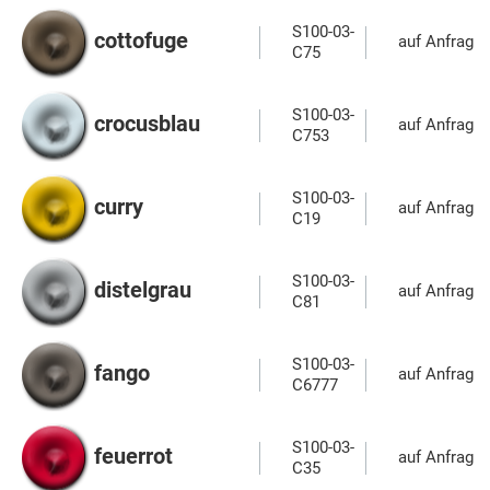
S100-03-
cottofuge
auf Anfrage
C75
S100-03-
crocusblau
auf Anfrage
C753
S100-03-
curry
auf Anfrage
C19
S100-03-
distelgrau
auf Anfrage
C81
S100-03-
fango
auf Anfrage
C6777
S100-03-
feuerrot
auf Anfrage
C35