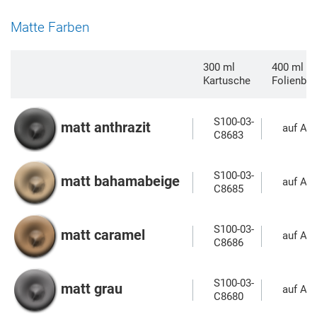
Matte Farben
300 ml
400 ml Al
Kartusche
Folienbeu
S100-03-
matt anthrazit
auf Anf
C8683
S100-03-
matt bahamabeige
auf Anf
C8685
S100-03-
matt caramel
auf Anf
C8686
S100-03-
matt grau
auf Anf
C8680