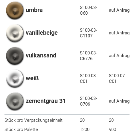
S100-03-
umbra
auf Anfrage
C60
S100-03-
vanillebeige
auf Anfrage
C1107
S100-03-
vulkansand
auf Anfrage
C6776
S100-03-
S100-07-
weiß
C01
C01
S100-03-
zementgrau 31
auf Anfrage
C706
Stück pro Verpackungseinheit
20
20
Stück pro Palette
1200
900