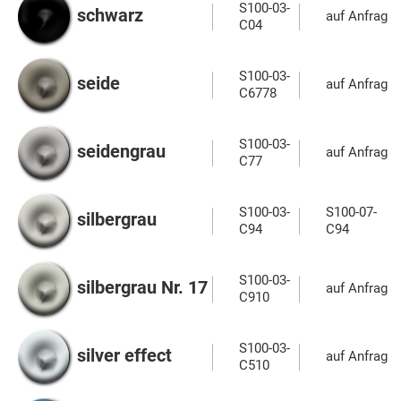
S100-03-
schwarz
auf Anfrage
C04
S100-03-
seide
auf Anfrage
C6778
S100-03-
seidengrau
auf Anfrage
C77
S100-03-
S100-07-
silbergrau
C94
C94
S100-03-
silbergrau Nr. 17
auf Anfrage
C910
S100-03-
silver effect
auf Anfrage
C510