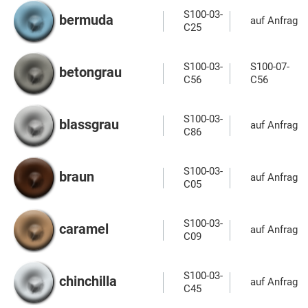
S100-03-
bermuda
auf Anfrage
C25
S100-03-
S100-07-
betongrau
C56
C56
S100-03-
blassgrau
auf Anfrage
C86
S100-03-
braun
auf Anfrage
C05
S100-03-
caramel
auf Anfrage
C09
S100-03-
chinchilla
auf Anfrage
C45