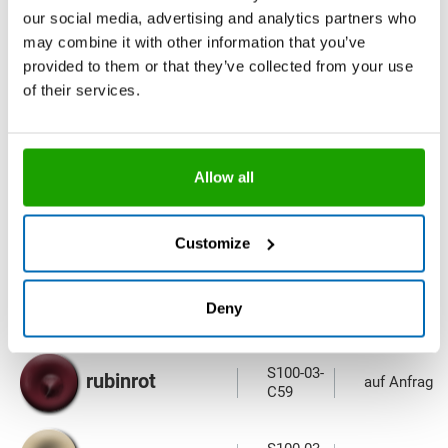
pergamon
auf Anfrage
C84
our social media, advertising and analytics partners who
may combine it with other information that you’ve
provided to them or that they’ve collected from your use
S100-03-
platingrau
auf Anfrage
C52
of their services.
S100-03-
rehbraun
auf Anfrage
C07
Allow all
S100-03-
rotbeige
auf Anfrage
C82
Customize
S100-03-
rotbraun
auf Anfrage
Deny
C7116
S100-03-
rubinrot
auf Anfrage
C59