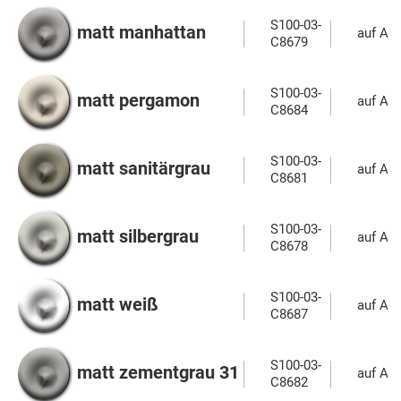
S100-03-
matt manhattan
auf Anf
C8679
S100-03-
matt pergamon
auf Anf
C8684
S100-03-
matt sanitärgrau
auf Anf
C8681
S100-03-
matt silbergrau
auf Anf
C8678
S100-03-
matt weiß
auf Anf
C8687
S100-03-
matt zementgrau 31
auf Anf
C8682