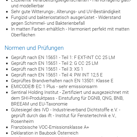
Exzellente Verarbeitungseigenschaften - Hervorragend glätt-
und modellierbar
Sehr gute Witterungs-, Alterungs- und UV-Beständigkeit
Fungizid und bakteriostatisch ausgerüstet - Widerstand
gegen Schimmel- und Bakterienbefall
In matten Farben erhältlich - Harmoniert perfekt mit matten
Oberflächen
Normen und Prüfungen
Geprüft nach EN 15651 - Teil 1: F EXT-INT CC 25 LM
Geprüft nach EN 15651 - Teil 2: G CC 25 LM
Geprüft nach EN 15651 - Teil 3: XS 1
Geprüft nach EN 15651 - Teil 4: PW INT 12,5 E
Geprüftes Brandverhalten nach EN 13501: Klasse E
EMICODE® EC 1 Plus - sehr emissionsarm
Sentinal Holding Institut - Zertifiziert und ausgezeichnet mit
dem SHI-Produktpass - Einstufung für DGNB, QNG, BNB,
BREEAM und EU-Taxonomie
Gütesiegel des IVD - Industrieverband Dichtstoffe e.V. -
geprüft durch das ift - Institut für Fenstertechnik e.V.,
Rosenheim
Französische VOC-Emissionsklasse A+
Deklaration in Baubook Österreich