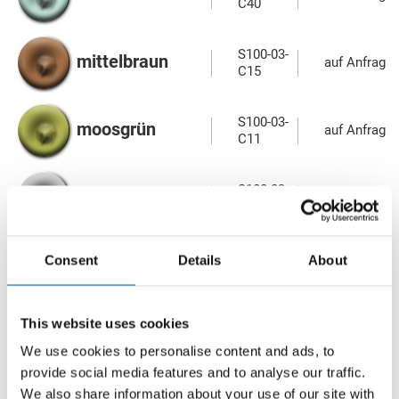
C40
S100-03-
mittelbraun
auf Anfrage
C15
S100-03-
moosgrün
auf Anfrage
C11
S100-03-
morgengrau
auf Anfrage
C961
S100-03-
Consent
Details
About
natura
auf Anfrage
C55
This website uses cookies
S100-03-
S100-07-
nebel
C230
C230
We use cookies to personalise content and ads, to
provide social media features and to analyse our traffic.
S100-03-
We also share information about your use of our site with