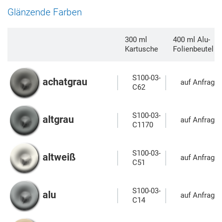
Glänzende Farben
300 ml
400 ml Alu-
Kartusche
Folienbeutel
S100-03-
achatgrau
auf Anfrage
C62
S100-03-
altgrau
auf Anfrage
C1170
S100-03-
altweiß
auf Anfrage
C51
S100-03-
alu
auf Anfrage
C14