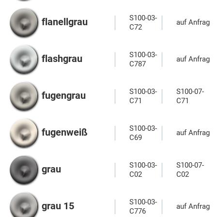
S100-03-
flanellgrau
auf Anfrage
C72
S100-03-
flashgrau
auf Anfrage
C787
S100-03-
S100-07-
fugengrau
C71
C71
S100-03-
fugenweiß
auf Anfrage
C69
S100-03-
S100-07-
grau
C02
C02
S100-03-
grau 15
auf Anfrage
C776