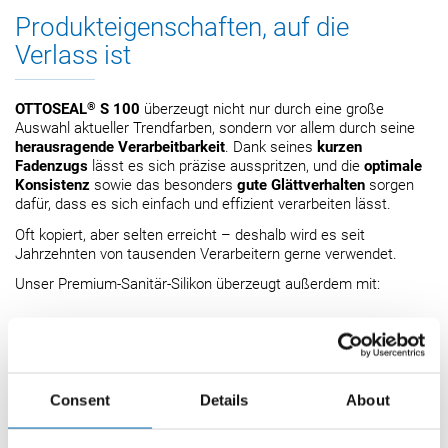
Produkteigenschaften, auf die
Verlass ist
®
OTTOSEAL
S 100
überzeugt nicht nur durch eine große
Auswahl aktueller Trendfarben, sondern vor allem durch seine
herausragende Verarbeitbarkeit
. Dank seines
kurzen
Fadenzugs
lässt es sich präzise ausspritzen, und die
optimale
Konsistenz
sowie das besonders
gute Glättverhalten
sorgen
dafür, dass es sich einfach und effizient verarbeiten lässt.
Oft kopiert, aber selten erreicht – deshalb wird es seit
Jahrzehnten von tausenden Verarbeitern gerne verwendet.
Unser Premium-Sanitär-Silikon überzeugt außerdem mit:
Niedrigem Volumenschwund von nur ca. 5%
Komfortable Hautbildezeit von ca. 10 Minuten
Consent
Details
About
Haftet ohne die Verwendung eines Primers auf den
gängigsten Untergründen wie Fliesen (glasiert und