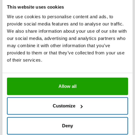
unglasiert) und Aluminium
This website uses cookies
Hohem Schimmelschutz
We use cookies to personalise content and ads, to
provide social media features and to analyse our traffic.
We also share information about your use of our site with
our social media, advertising and analytics partners who
may combine it with other information that you’ve
®
OTTOSEAL
S 100
Das Premium-Sanitär-Silikon
provided to them or that they’ve collected from your use
of their services.
Exzellente Verarbeitbarkeit
Langlebige Fuge
Sicher gegen Schimmel und Bakterien
Allow all
Technisches Datenblatt
Customize
Deny