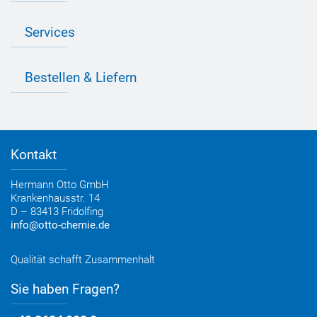
Industrie Newsletter
Bedarfsorientierte Produktion
Presse
Services
Farbvielfalt
Anfahrt
Individuelle Produktlösungen
OTTO 360° Service-Paket
Anwendungsberatung
Informationen zu Prüfzeichen
Bestellen & Liefern
Jobs
Farbempfehlungen
Referenzen
OTTO App
Zertifizierungen
Bestellformular
Farbtafeln
Bestelloptionen
Verbrauchsrechner
Lieferoptionen
Medienportal
Kontakt
Elektronischer Rechnungsversand
Entsorgung & Verpackungsrücknahme
Hermann Otto GmbH
Krankenhausstr. 14
D – 83413 Fridolfing
info@otto-chemie.de
Qualität schafft Zusammenhalt
Sie haben Fragen?