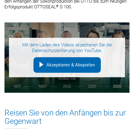
den Anfängen der Silikonproduktion bei OTTO bis zum heutigen
®
Erfolgsprodukt OTTOSEAL
S 100.
Mit dem Laden des Videos akzeptieren Sie die
Datenschutzerklärung
von YouTube.
Akzeptieren & Abspielen
Reisen Sie von den Anfängen bis zur
Gegenwart